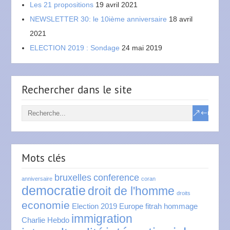
Les 21 propositions
19 avril 2021
NEWSLETTER 30: le 10ième anniversaire
18 avril
2021
ELECTION 2019 : Sondage
24 mai 2019
Rechercher dans le site
Mots clés
bruxelles
conference
anniversaire
coran
democratie
droit de l'homme
droits
economie
Election 2019
Europe
fitrah
hommage
immigration
Charlie Hebdo