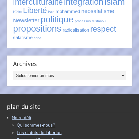
islam
intégration
interculturalité
Liberté
neosalafisme
mohammed
laïcite
livre
politique
Newsletter
processus d'Istanbul
propositions
respect
radicalisation
salafisme
seha
Archives
Archives
plan du site
Notre défi
Qui sommes-nous?
Les statuts de Libertas