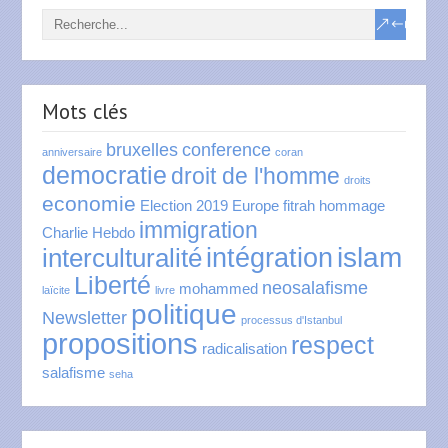
Mots clés
bruxelles
conference
anniversaire
coran
democratie
droit de l'homme
droits
economie
Election 2019
Europe
fitrah
hommage
immigration
Charlie Hebdo
islam
intégration
interculturalité
Liberté
neosalafisme
mohammed
laïcite
livre
politique
Newsletter
processus d'Istanbul
propositions
respect
radicalisation
salafisme
seha