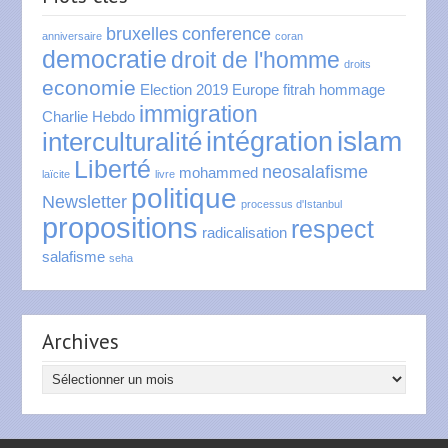
bruxelles
conference
anniversaire
coran
democratie
droit de l'homme
droits
economie
Election 2019
Europe
fitrah
hommage
immigration
Charlie Hebdo
islam
intégration
interculturalité
Liberté
neosalafisme
mohammed
laïcite
livre
politique
Newsletter
processus d'Istanbul
propositions
respect
radicalisation
salafisme
seha
Archives
Archives