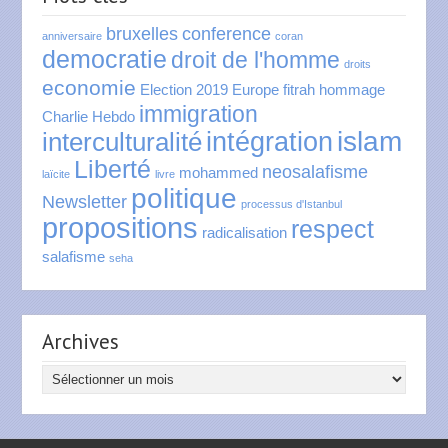
bruxelles
conference
anniversaire
coran
democratie
droit de l'homme
droits
economie
Election 2019
Europe
fitrah
hommage
immigration
Charlie Hebdo
islam
intégration
interculturalité
Liberté
neosalafisme
mohammed
laïcite
livre
politique
Newsletter
processus d'Istanbul
propositions
respect
radicalisation
salafisme
seha
Archives
Archives