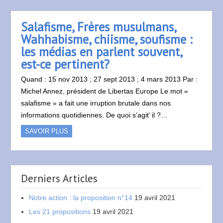
Salafisme, Frères musulmans,
Wahhabisme, chiisme, soufisme :
les médias en parlent souvent,
est-ce pertinent?
Quand : 15 nov 2013 ; 27 sept 2013 ; 4 mars 2013 Par :
Michel Annez, président de Libertas Europe Le mot «
salafisme » a fait une irruption brutale dans nos
informations quotidiennes. De quoi s’agit’ il ?…
SAVOIR PLUS
Derniers Articles
Notre action : la proposition n°14
19 avril 2021
Les 21 propositions
19 avril 2021