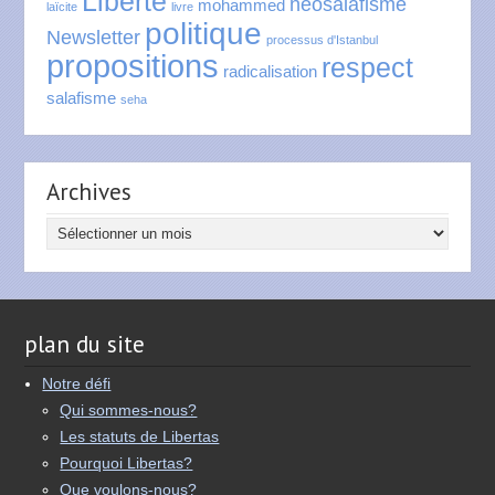
Liberté
neosalafisme
mohammed
laïcite
livre
politique
Newsletter
processus d'Istanbul
propositions
respect
radicalisation
salafisme
seha
Archives
Archives
plan du site
Notre défi
Qui sommes-nous?
Les statuts de Libertas
Pourquoi Libertas?
Que voulons-nous?