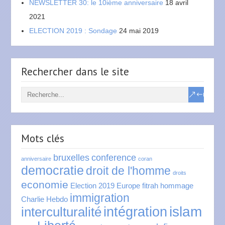
NEWSLETTER 30: le 10ième anniversaire
18 avril
2021
ELECTION 2019 : Sondage
24 mai 2019
Rechercher dans le site
Mots clés
bruxelles
conference
anniversaire
coran
democratie
droit de l'homme
droits
economie
Election 2019
Europe
fitrah
hommage
immigration
Charlie Hebdo
islam
intégration
interculturalité