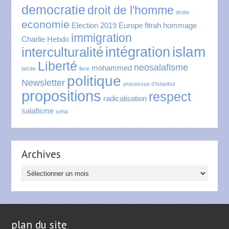
democratie
droit de l'homme
droits
economie
Election 2019
Europe
fitrah
hommage
immigration
Charlie Hebdo
islam
intégration
interculturalité
Liberté
neosalafisme
mohammed
laïcite
livre
politique
Newsletter
processus d'Istanbul
propositions
respect
radicalisation
salafisme
seha
Archives
Archives
plan du site