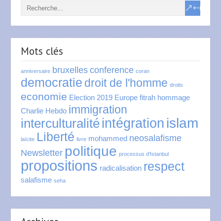
Mots clés
bruxelles
conference
anniversaire
coran
democratie
droit de l'homme
droits
economie
Election 2019
Europe
fitrah
hommage
immigration
Charlie Hebdo
islam
intégration
interculturalité
Liberté
neosalafisme
mohammed
laïcite
livre
politique
Newsletter
processus d'Istanbul
propositions
respect
radicalisation
salafisme
seha